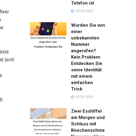
Telefon ist
Mixer
10/07/2025
e
Wurden Sie von
ne
einer
unbekannten
Nummer
angerufen?
sind
Kein Problem:
t (evtl.
Entdecken Sie
seine Identität
s
mit einem
einfachen
Trick
07/07/2025
üß
Zwei Esslöffel
am Morgen und
Schluss mit
Knochenschmerzen,