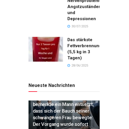
Nervenproblemen,
Angstzuständen
und
Depressionen
30/07/2025
Das stärkste
Fettverbrennungsgetränk
(5,5 kg in 3
Tagen)
28/06/2025
Neueste Nachrichten
„Während der Einäscherung
bemerkte ein Mann entsetzt,
dass sich der Bauch seiner
schwangeren Frau bewegte:
Der Vorgang wurde sofort