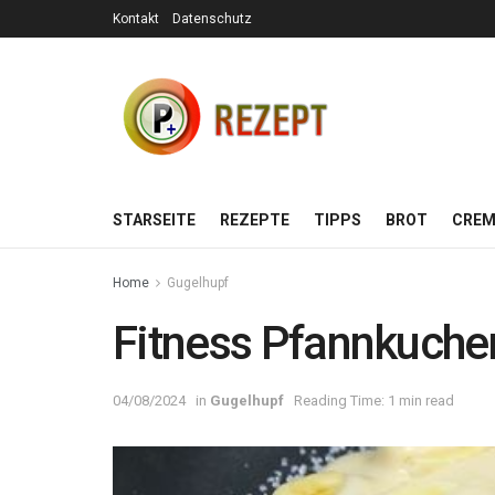
Kontakt
Datenschutz
STARSEITE
REZEPTE
TIPPS
BROT
CREM
Home
Gugelhupf
Fitness Pfannkuche
04/08/2024
in
Gugelhupf
Reading Time: 1 min read