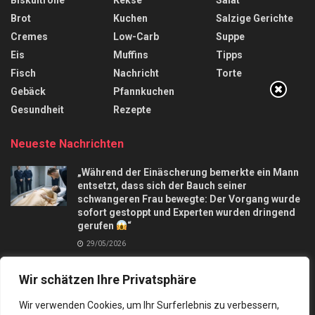
Brot
Kuchen
Salzige Gerichte
Cremes
Low-Carb
Suppe
Eis
Muffins
Tipps
Fisch
Nachricht
Torte
Gebäck
Pfannkuchen
Gesundheit
Rezepte
Neueste Nachrichten
„Während der Einäscherung bemerkte ein Mann
entsetzt, dass sich der Bauch seiner
schwangeren Frau bewegte: Der Vorgang wurde
sofort gestoppt und Experten wurden dringend
gerufen
“
29/05/2026
Apfelkuchen mit nur 3 Äpfel und in 10 Minuten,
Wir schätzen Ihre Privatsphäre
macht mich verrückt
28/09/2025
Wir verwenden Cookies, um Ihr Surferlebnis zu verbessern,