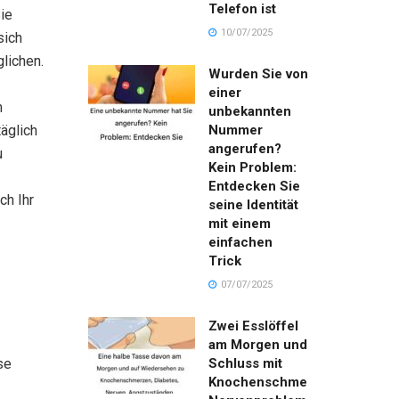
Telefon ist
ie
10/07/2025
sich
lichen.
Wurden Sie von
einer
m
unbekannten
äglich
Nummer
angerufen?
u
Kein Problem:
Entdecken Sie
ch Ihr
seine Identität
mit einem
einfachen
Trick
07/07/2025
Zwei Esslöffel
am Morgen und
se
Schluss mit
Knochenschmerzen,