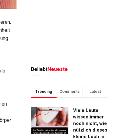
eren,
nheit
sung
Beliebt
Neueste
alb
Trending
Comments
Latest
chen
Viele Leute
wissen immer
Körper
noch nicht, wie
nützlich dieses
kleine Loch im