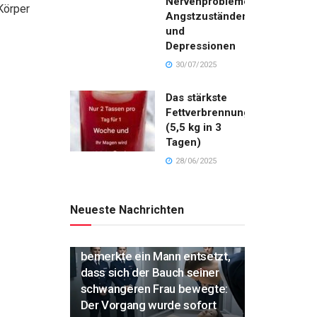
Nervenproblemen,
Körper
Angstzuständen
und
Depressionen
30/07/2025
Das stärkste
Fettverbrennungsgetränk
(5,5 kg in 3
Tagen)
28/06/2025
Neueste Nachrichten
„Während der Einäscherung
bemerkte ein Mann entsetzt,
dass sich der Bauch seiner
schwangeren Frau bewegte:
Der Vorgang wurde sofort