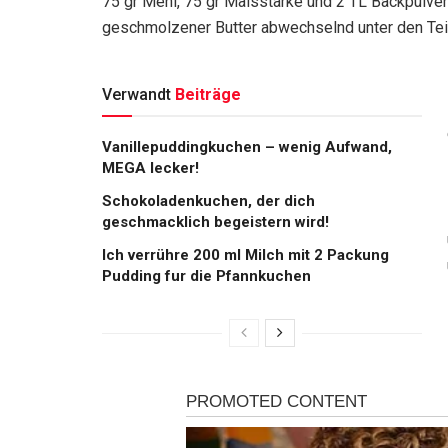
75 gr Mehl, 75 gr Maisstärke und 2 TL Backpulve
geschmolzener Butter abwechselnd unter den Tei
Verwandt
Beiträge
Vanillepuddingkuchen – wenig Aufwand,
MEGA lecker!
Schokoladenkuchen, der dich
geschmacklich begeistern wird!
Ich verrühre 200 ml Milch mit 2 Packung
Pudding fur die Pfannkuchen