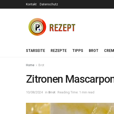
Kontakt
Datenschutz
STARSEITE
REZEPTE
TIPPS
BROT
CREM
Home
Brot
Zitronen Mascarpon
10/08/2024
in
Brot
Reading Time: 1 min read