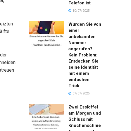
r,
Telefon ist
10/07/2025
heizten
Wurden Sie von
einer
älfte
unbekannten
Nummer
angerufen?
 der
Kein Problem:
Entdecken Sie
chneiden
seine Identität
streuen
mit einem
einfachen
Trick
07/07/2025
Zwei Esslöffel
am Morgen und
Schluss mit
Knochenschmerzen,