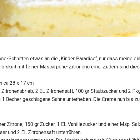
e-Schnitten etwas an die „Kinder Paradiso“, nur dass meine ei
nbiskuit mit feiner Mascarpone-Zitronencreme. Zudem sind die
n ca 28 x 17 cm
Zitronenabrieb, 2 EL Zitronensaft, 100 gr Staubzucker und 2 Pk
ig 1 Becher geschlagene Sahne unterheben. Die Creme nun bis z
ner Zitrone, 150 gr Zucker, 1 EL Vanillezucker und einer Msp. Sal
er und 2 EL Zitronensaft unterrühren.