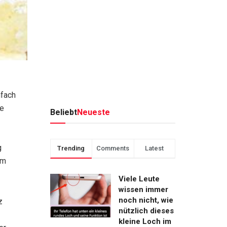
nfach
se
Beliebt
Neueste
g
Trending
Comments
Latest
um
Viele Leute
wissen immer
noch nicht, wie
z
nützlich dieses
kleine Loch im