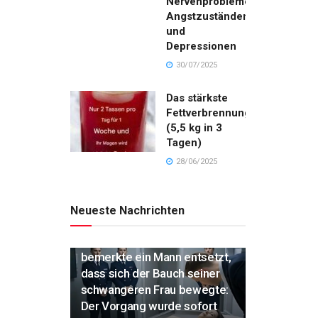
Nervenproblemen,
Angstzuständen
und
Depressionen
30/07/2025
Das stärkste
Fettverbrennungsgetränk
(5,5 kg in 3
Tagen)
28/06/2025
Neueste Nachrichten
„Während der Einäscherung
bemerkte ein Mann entsetzt,
dass sich der Bauch seiner
schwangeren Frau bewegte:
Der Vorgang wurde sofort