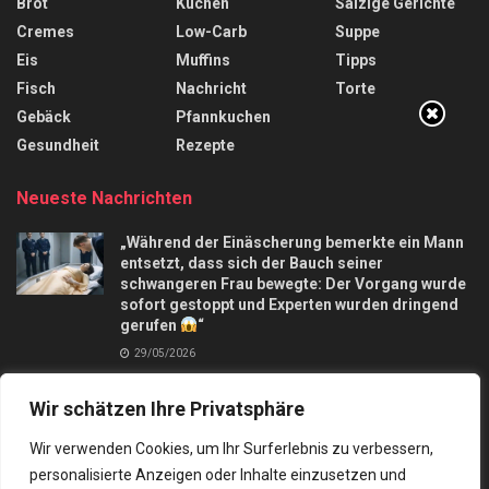
Brot
Kuchen
Salzige Gerichte
Cremes
Low-Carb
Suppe
Eis
Muffins
Tipps
Fisch
Nachricht
Torte
Gebäck
Pfannkuchen
Gesundheit
Rezepte
Neueste Nachrichten
„Während der Einäscherung bemerkte ein Mann
entsetzt, dass sich der Bauch seiner
schwangeren Frau bewegte: Der Vorgang wurde
sofort gestoppt und Experten wurden dringend
gerufen
“
29/05/2026
Apfelkuchen mit nur 3 Äpfel und in 10 Minuten,
Wir schätzen Ihre Privatsphäre
macht mich verrückt
28/09/2025
Wir verwenden Cookies, um Ihr Surferlebnis zu verbessern,
personalisierte Anzeigen oder Inhalte einzusetzen und