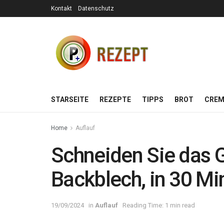
Kontakt
Datenschutz
STARSEITE
REZEPTE
TIPPS
BROT
CREM
Home
Auflauf
Schneiden Sie das G
Backblech, in 30 Min
19/09/2024
in
Auflauf
Reading Time: 1 min read