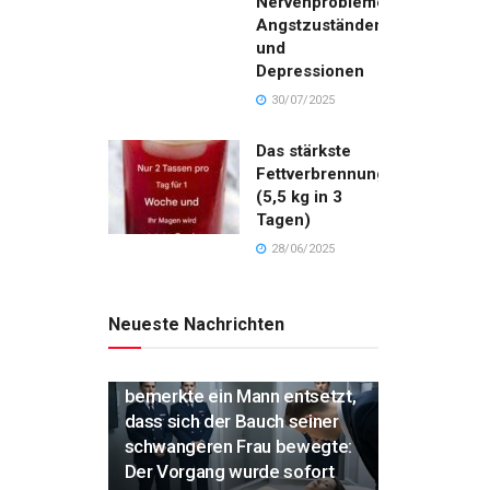
Nervenproblemen,
Angstzuständen
und
Depressionen
30/07/2025
Das stärkste
Fettverbrennungsgetränk
(5,5 kg in 3
Tagen)
28/06/2025
Neueste Nachrichten
„Während der Einäscherung
bemerkte ein Mann entsetzt,
dass sich der Bauch seiner
schwangeren Frau bewegte:
Der Vorgang wurde sofort