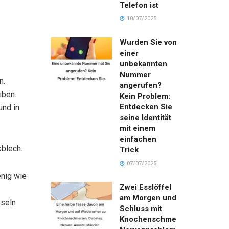
Telefon ist
10/07/2025
Wurden Sie von
einer
unbekannten
Nummer
n.
angerufen?
iben.
Kein Problem:
Entdecken Sie
und in
seine Identität
mit einem
einfachen
blech.
Trick
07/07/2025
enig wie
Zwei Esslöffel
am Morgen und
öseln
Schluss mit
Knochenschmerzen,