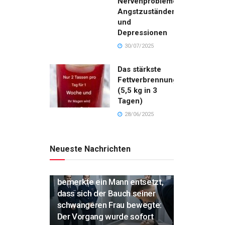
Nervenproblemen,
Angstzuständen
und
Depressionen
30/07/2025
Das stärkste
Fettverbrennungsgetränk
(5,5 kg in 3
Tagen)
28/06/2025
Neueste Nachrichten
„Während der Einäscherung
bemerkte ein Mann entsetzt,
dass sich der Bauch seiner
schwangeren Frau bewegte:
Der Vorgang wurde sofort