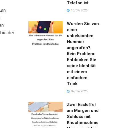
Telefon ist
sen.
10/07/2025
.
Wurden Sie von
en
einer
bis der
unbekannten
Nummer
angerufen?
Kein Problem:
Entdecken Sie
seine Identität
mit einem
einfachen
Trick
07/07/2025
Zwei Esslöffel
am Morgen und
Schluss mit
Knochenschmerzen,