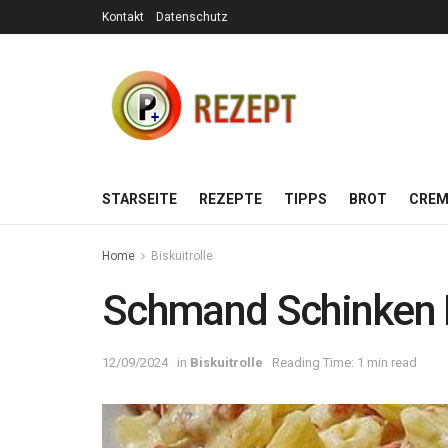
Kontakt
Datenschutz
STARSEITE
REZEPTE
TIPPS
BROT
CREM
Home
Biskuitrolle
Schmand Schinken 
12/09/2024
in
Biskuitrolle
Reading Time: 1 min read