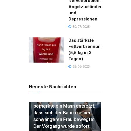
Nervenproblemen,
Angstzuständen
und
Depressionen
30/07/2025
Das stärkste
Fettverbrennungsgetränk
(5,5 kg in 3
Tagen)
28/06/2025
Neueste Nachrichten
„Während der Einäscherung
bemerkte ein Mann entsetzt,
dass sich der Bauch seiner
schwangeren Frau bewegte:
Der Vorgang wurde sofort