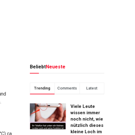
Beliebt
Neueste
Trending
Comments
Latest
und
.
Viele Leute
wissen immer
noch nicht, wie
nützlich dieses
kleine Loch im
C) ca.