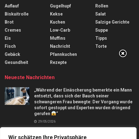
Auflauf
Gugelhupf
Rollen
Biskuitrolle
Kekse
Salat
Brot
Kuchen
Salzige Gerichte
Cremes
Low-Carb
Suppe
Eis
Muffins
Tipps
Fisch
Nachricht
Torte
Gebäck
Pfannkuchen
Gesundheit
Rezepte
Neueste Nachrichten
„Während der Einäscherung bemerkte ein Mann
entsetzt, dass sich der Bauch seiner
schwangeren Frau bewegte: Der Vorgang wurde
sofort gestoppt und Experten wurden dringend
gerufen
“
29/05/2026
Apfelkuchen mit nur 3 Äpfel und in 10 Minuten,
Wir schätzen Ihre Privatsphäre