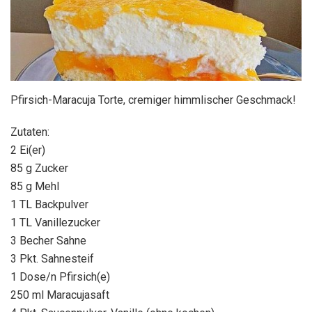
Pfirsich-Maracuja Torte, cremiger himmlischer Geschmack!
Zutaten:
2 Ei(er)
85 g Zucker
85 g Mehl
1 TL Backpulver
1 TL Vanillezucker
3 Becher Sahne
3 Pkt. Sahnesteif
1 Dose/n Pfirsich(e)
250 ml Maracujasaft