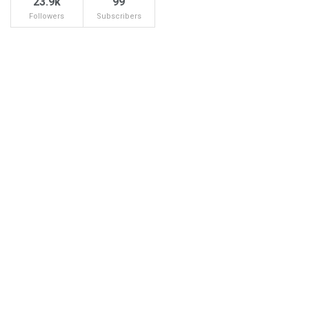
23.9k
99
Followers
Subscribers