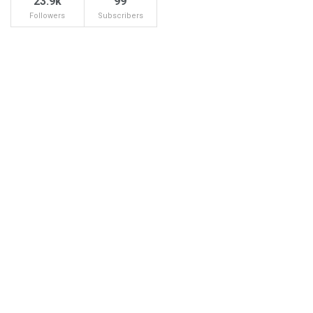
23.9k
99
Followers
Subscribers