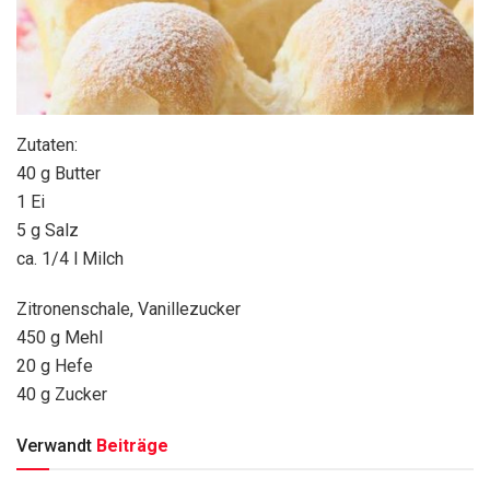
Zutaten:
40 g Butter
1 Ei
5 g Salz
ca. 1/4 l Milch
Zitronenschale, Vanillezucker
450 g Mehl
20 g Hefe
40 g Zucker
Verwandt
Beiträge