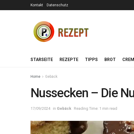
Kontakt
Datenschutz
STARSEITE
REZEPTE
TIPPS
BROT
CREM
Home
Gebäck
Nussecken – Die Nu
17/09/2024
in
Gebäck
Reading Time: 1 min read