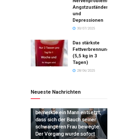
Nervenproblemen,
Angstzuständen
und
Depressionen
30/07/2025
Das stärkste
Fettverbrennungsgetränk
(5,5 kg in 3
Tagen)
28/06/2025
Neueste Nachrichten
„Während der Einäscherung
bemerkte ein Mann entsetzt,
dass sich der Bauch seiner
schwangeren Frau bewegte:
Der Vorgang wurde sofort