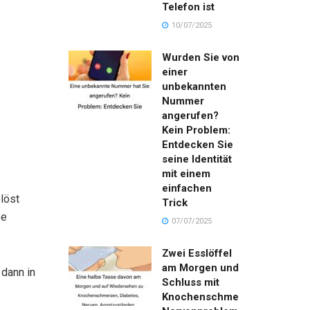
Telefon ist
10/07/2025
Wurden Sie von
einer
unbekannten
Nummer
angerufen?
Kein Problem:
Entdecken Sie
seine Identität
mit einem
einfachen
elöst
Trick
se
07/07/2025
Zwei Esslöffel
am Morgen und
 dann in
Schluss mit
Knochenschmerzen,