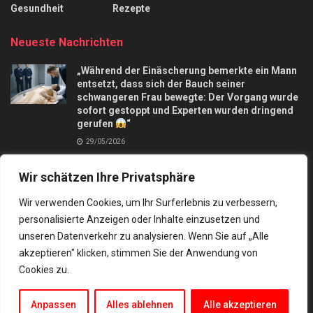
Gesundheit
Rezepte
Neueste Nachrichten
„Während der Einäscherung bemerkte ein Mann
entsetzt, dass sich der Bauch seiner
schwangeren Frau bewegte: Der Vorgang wurde
sofort gestoppt und Experten wurden dringend
gerufen
“
29/05/2026
Apfelkuchen mit nur 3 Äpfel und in 10 Minuten,
Wir schätzen Ihre Privatsphäre
macht mich verrückt
28/09/2025
Wir verwenden Cookies, um Ihr Surferlebnis zu verbessern,
personalisierte Anzeigen oder Inhalte einzusetzen und
unseren Datenverkehr zu analysieren. Wenn Sie auf „Alle
akzeptieren" klicken, stimmen Sie der Anwendung von
Cookies zu.
Kontakt
Datenschutz
© 2024 Besten rezepte und tipps
Anpassen
Alles ablehnen
Alle akzeptieren