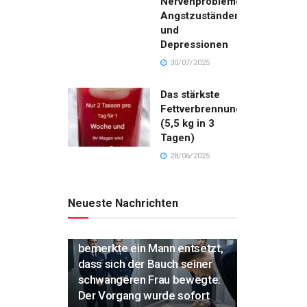
Nervenproblemen,
Angstzuständen
und
Depressionen
30/07/2025
Das stärkste
Fettverbrennungsgetränk
(5,5 kg in 3
Tagen)
28/06/2025
Neueste Nachrichten
„Während der Einäscherung
bemerkte ein Mann entsetzt,
dass sich der Bauch seiner
schwangeren Frau bewegte:
Der Vorgang wurde sofort