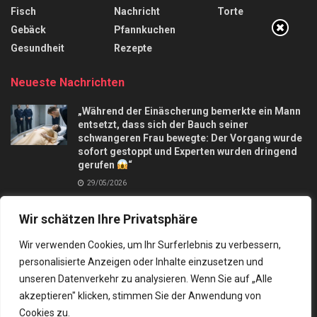
Fisch
Nachricht
Torte
Gebäck
Pfannkuchen
Gesundheit
Rezepte
Neueste Nachrichten
„Während der Einäscherung bemerkte ein Mann
entsetzt, dass sich der Bauch seiner
schwangeren Frau bewegte: Der Vorgang wurde
sofort gestoppt und Experten wurden dringend
gerufen
“
29/05/2026
Apfelkuchen mit nur 3 Äpfel und in 10 Minuten,
Wir schätzen Ihre Privatsphäre
macht mich verrückt
28/09/2025
Wir verwenden Cookies, um Ihr Surferlebnis zu verbessern,
personalisierte Anzeigen oder Inhalte einzusetzen und
unseren Datenverkehr zu analysieren. Wenn Sie auf „Alle
akzeptieren" klicken, stimmen Sie der Anwendung von
Cookies zu.