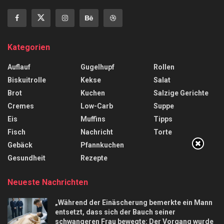
Kategorien
Auflauf
Gugelhupf
Rollen
Biskuitrolle
Kekse
Salat
Brot
Kuchen
Salzige Gerichte
Cremes
Low-Carb
Suppe
Eis
Muffins
Tipps
Fisch
Nachricht
Torte
Gebäck
Pfannkuchen
Gesundheit
Rezepte
Neueste Nachrichten
„Während der Einäscherung bemerkte ein Mann
entsetzt, dass sich der Bauch seiner
schwangeren Frau bewegte: Der Vorgang wurde