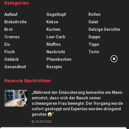
Kategorien
Auflauf
Gugelhupf
Rollen
Biskuitrolle
Kekse
Salat
Brot
Kuchen
Salzige Gerichte
Cremes
Low-Carb
Suppe
Eis
Muffins
Tipps
Fisch
Nachricht
Torte
Gebäck
Pfannkuchen
Gesundheit
Rezepte
Neueste Nachrichten
„Während der Einäscherung bemerkte ein Mann
entsetzt, dass sich der Bauch seiner
schwangeren Frau bewegte: Der Vorgang wurde
sofort gestoppt und Experten wurden dringend
gerufen
“
29/05/2026