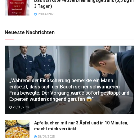
Das stärkste Fettverbrennungsgetränk (5,5 kg in
3 Tagen)
28/06/2025
Neueste Nachrichten
„Während der Einäscherung bemerkte ein Mann
entsetzt, dass sich der Bauch seiner schwangeren
Frau bewegte: Der Vorgang wurde sofort gestoppt und
Experten wurden dringend gerufen
“
29/05/2026
Apfelkuchen mit nur 3 Äpfel und in 10 Minuten,
macht mich verrückt
28/09/2025