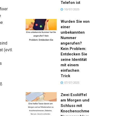
Telefon ist
Mixer
10/07/2025
e
Wurden Sie von
ne
einer
unbekannten
Nummer
sind
angerufen?
Kein Problem:
t (evtl.
Entdecken Sie
seine Identität
s
mit einem
einfachen
Trick
07/07/2025
üß
Zwei Esslöffel
am Morgen und
Schluss mit
Knochenschmerzen,