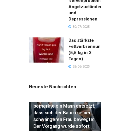
Nervenproblemen,
Angstzuständen
und
Depressionen
30/07/2025
Das stärkste
Fettverbrennungsgetränk
(5,5 kg in 3
Tagen)
28/06/2025
Neueste Nachrichten
„Während der Einäscherung
bemerkte ein Mann entsetzt,
dass sich der Bauch seiner
schwangeren Frau bewegte:
Der Vorgang wurde sofort