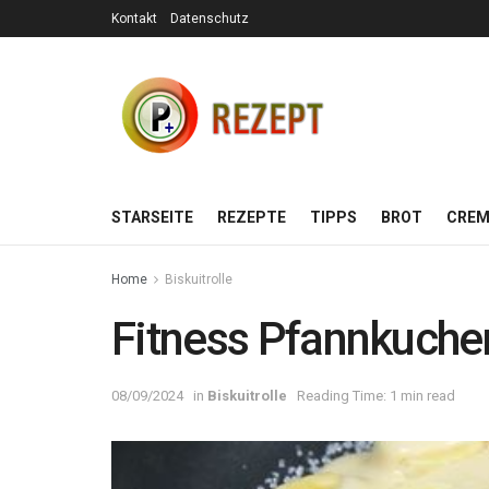
Kontakt
Datenschutz
STARSEITE
REZEPTE
TIPPS
BROT
CREM
Home
Biskuitrolle
Fitness Pfannkuche
08/09/2024
in
Biskuitrolle
Reading Time: 1 min read