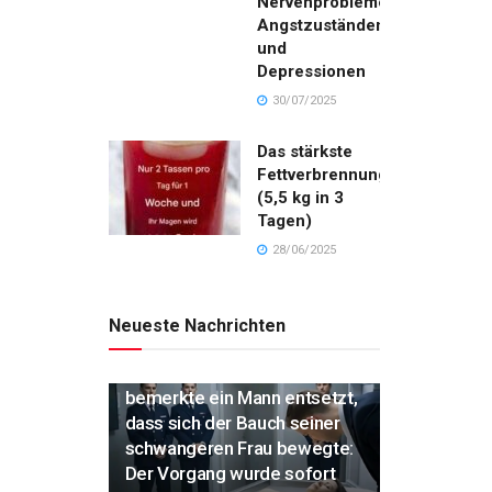
Nervenproblemen,
Angstzuständen
und
Depressionen
30/07/2025
Das stärkste
Fettverbrennungsgetränk
(5,5 kg in 3
Tagen)
28/06/2025
Neueste Nachrichten
„Während der Einäscherung
bemerkte ein Mann entsetzt,
dass sich der Bauch seiner
schwangeren Frau bewegte:
Der Vorgang wurde sofort