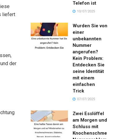
Telefon ist
diese
10/07/2025
liefert
Wurden Sie von
einer
unbekannten
Nummer
angerufen?
ssen,
Kein Problem:
rund der
Entdecken Sie
seine Identität
mit einem
einfachen
Trick
07/07/2025
ichtung
Zwei Esslöffel
am Morgen und
Schluss mit
Knochenschmerzen,