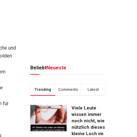
sche und
bilden
Beliebt
Neueste
dem
ie
Trending
Comments
Latest
 für
Viele Leute
wissen immer
noch nicht, wie
nützlich dieses
kleine Loch im
s