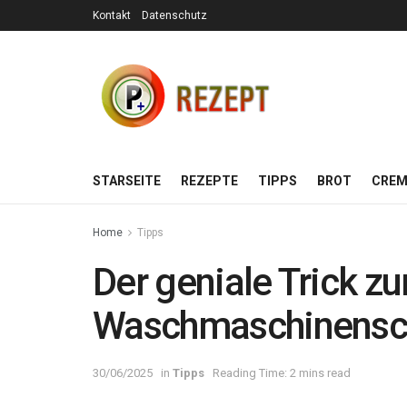
Kontakt
Datenschutz
STARSEITE
REZEPTE
TIPPS
BROT
CREM
Home
Tipps
Der geniale Trick z
Waschmaschinensc
30/06/2025
in
Tipps
Reading Time: 2 mins read