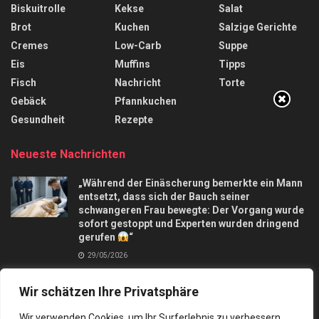
Biskuitrolle
Kekse
Salat
Brot
Kuchen
Salzige Gerichte
Cremes
Low-Carb
Suppe
Eis
Muffins
Tipps
Fisch
Nachricht
Torte
Gebäck
Pfannkuchen
Gesundheit
Rezepte
Neueste Nachrichten
„Während der Einäscherung bemerkte ein Mann
entsetzt, dass sich der Bauch seiner
schwangeren Frau bewegte: Der Vorgang wurde
sofort gestoppt und Experten wurden dringend
gerufen
“
29/05/2026
Apfelkuchen mit nur 3 Äpfel und in 10 Minuten,
Wir schätzen Ihre Privatsphäre
macht mich verrückt
28/09/2025
Wir verwenden Cookies, um Ihr Surferlebnis zu verbessern,