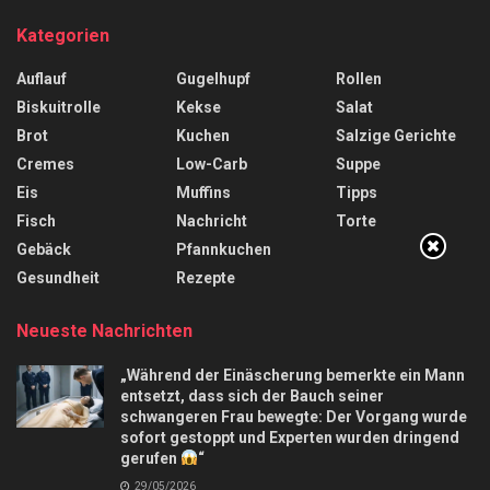
Kategorien
Auflauf
Gugelhupf
Rollen
Biskuitrolle
Kekse
Salat
Brot
Kuchen
Salzige Gerichte
Cremes
Low-Carb
Suppe
Eis
Muffins
Tipps
Fisch
Nachricht
Torte
Gebäck
Pfannkuchen
Gesundheit
Rezepte
Neueste Nachrichten
„Während der Einäscherung bemerkte ein Mann
entsetzt, dass sich der Bauch seiner
schwangeren Frau bewegte: Der Vorgang wurde
sofort gestoppt und Experten wurden dringend
gerufen
“
29/05/2026