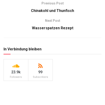
Previous Post
Chinakohl und Thunfisch
Next Post
Wasserspatzen Rezept
In Verbindung bleiben
23.9k
99
Followers
Subscribers