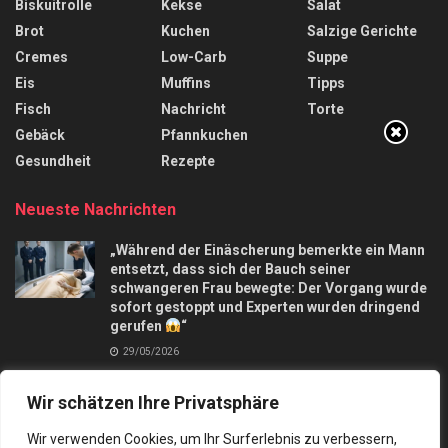
Biskuitrolle
Kekse
Salat
Brot
Kuchen
Salzige Gerichte
Cremes
Low-Carb
Suppe
Eis
Muffins
Tipps
Fisch
Nachricht
Torte
Gebäck
Pfannkuchen
Gesundheit
Rezepte
Neueste Nachrichten
„Während der Einäscherung bemerkte ein Mann
entsetzt, dass sich der Bauch seiner
schwangeren Frau bewegte: Der Vorgang wurde
sofort gestoppt und Experten wurden dringend
gerufen
“
29/05/2026
Apfelkuchen mit nur 3 Äpfel und in 10 Minuten,
Wir schätzen Ihre Privatsphäre
macht mich verrückt
28/09/2025
Wir verwenden Cookies, um Ihr Surferlebnis zu verbessern,