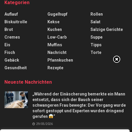
Kategorien
Auflauf
Gugelhupf
Rollen
Biskuitrolle
Kekse
Salat
Brot
Kuchen
Salzige Gerichte
Cremes
Low-Carb
Suppe
Eis
Muffins
Tipps
Fisch
Nachricht
Torte
Gebäck
Pfannkuchen
Gesundheit
Rezepte
Neueste Nachrichten
„Während der Einäscherung bemerkte ein Mann
entsetzt, dass sich der Bauch seiner
schwangeren Frau bewegte: Der Vorgang wurde
sofort gestoppt und Experten wurden dringend
gerufen
“
29/05/2026