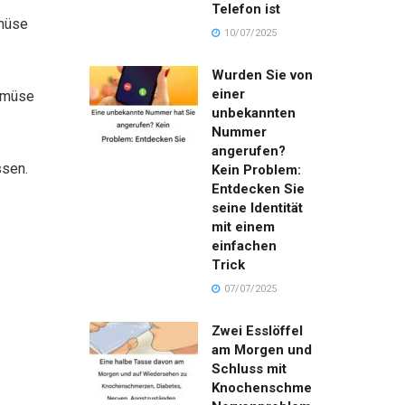
Telefon ist
emüse
10/07/2025
Wurden Sie von
einer
Gemüse
unbekannten
Nummer
angerufen?
ssen.
Kein Problem:
Entdecken Sie
seine Identität
mit einem
einfachen
Trick
07/07/2025
Zwei Esslöffel
am Morgen und
Schluss mit
Knochenschmerzen,