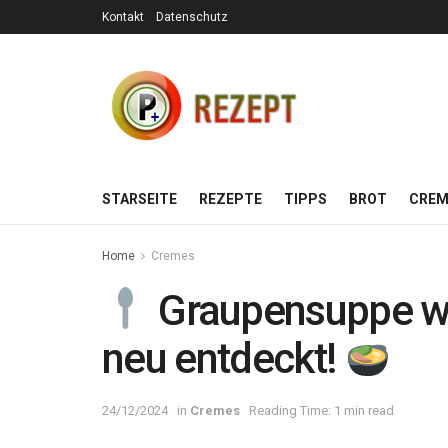
Kontakt
Datenschutz
STARSEITE
REZEPTE
TIPPS
BROT
CREM
Home
Cremes
Graupensuppe wi
neu entdeckt!
24/12/2024
in
Cremes
Reading Time: 1 min read