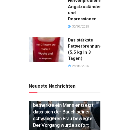
Nervenproblemen,
Angstzuständen
und
Depressionen
30/07/2025
Das stärkste
Fettverbrennungsgetränk
(5,5 kg in 3
Tagen)
28/06/2025
Neueste Nachrichten
„Während der Einäscherung
bemerkte ein Mann entsetzt,
dass sich der Bauch seiner
schwangeren Frau bewegte:
Der Vorgang wurde sofort