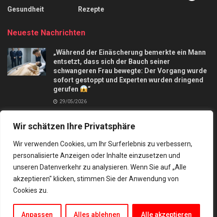
Gesundheit
Rezepte
Neueste Nachrichten
„Während der Einäscherung bemerkte ein Mann
entsetzt, dass sich der Bauch seiner
schwangeren Frau bewegte: Der Vorgang wurde
sofort gestoppt und Experten wurden dringend
gerufen
“
29/05/2026
Apfelkuchen mit nur 3 Äpfel und in 10 Minuten,
Wir schätzen Ihre Privatsphäre
macht mich verrückt
28/09/2025
Wir verwenden Cookies, um Ihr Surferlebnis zu verbessern,
personalisierte Anzeigen oder Inhalte einzusetzen und
unseren Datenverkehr zu analysieren. Wenn Sie auf „Alle
akzeptieren" klicken, stimmen Sie der Anwendung von
Cookies zu.
Kontakt
Datenschutz
© 2024 Besten rezepte und tipps
Anpassen
Alles ablehnen
Alle akzeptieren