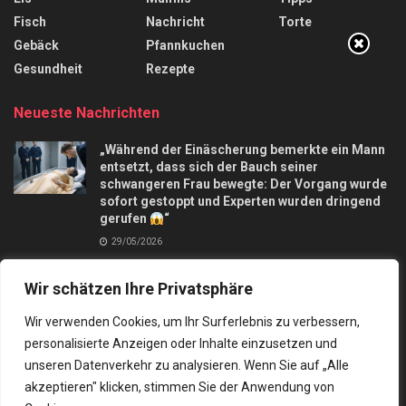
Fisch
Nachricht
Torte
Gebäck
Pfannkuchen
Gesundheit
Rezepte
Neueste Nachrichten
„Während der Einäscherung bemerkte ein Mann
entsetzt, dass sich der Bauch seiner
schwangeren Frau bewegte: Der Vorgang wurde
sofort gestoppt und Experten wurden dringend
gerufen
“
29/05/2026
Apfelkuchen mit nur 3 Äpfel und in 10 Minuten,
Wir schätzen Ihre Privatsphäre
macht mich verrückt
28/09/2025
Wir verwenden Cookies, um Ihr Surferlebnis zu verbessern,
personalisierte Anzeigen oder Inhalte einzusetzen und
unseren Datenverkehr zu analysieren. Wenn Sie auf „Alle
akzeptieren" klicken, stimmen Sie der Anwendung von