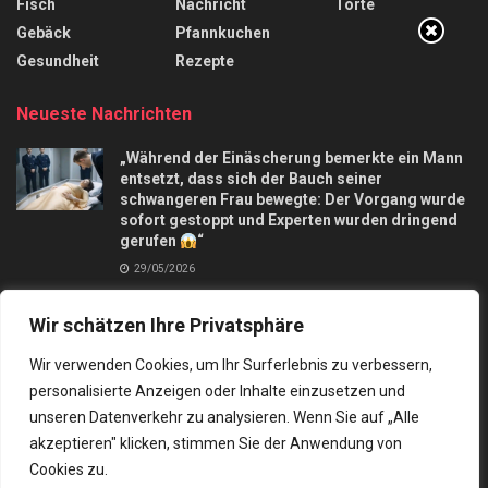
Fisch
Nachricht
Torte
Gebäck
Pfannkuchen
Gesundheit
Rezepte
Neueste Nachrichten
„Während der Einäscherung bemerkte ein Mann
entsetzt, dass sich der Bauch seiner
schwangeren Frau bewegte: Der Vorgang wurde
sofort gestoppt und Experten wurden dringend
gerufen
“
29/05/2026
Apfelkuchen mit nur 3 Äpfel und in 10 Minuten,
Wir schätzen Ihre Privatsphäre
macht mich verrückt
28/09/2025
Wir verwenden Cookies, um Ihr Surferlebnis zu verbessern,
personalisierte Anzeigen oder Inhalte einzusetzen und
unseren Datenverkehr zu analysieren. Wenn Sie auf „Alle
akzeptieren" klicken, stimmen Sie der Anwendung von
Cookies zu.
Kontakt
Datenschutz