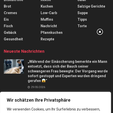
Brot
Kuchen
Salzige Gerichte
Cremes
Low-Carb
Suppe
Eis
Muffins
Tipps
Fisch
Nachricht
Torte
Gebäck
Pfannkuchen
Gesundheit
Rezepte
Neueste Nachrichten
„Während der Einäscherung bemerkte ein Mann
entsetzt, dass sich der Bauch seiner
schwangeren Frau bewegte: Der Vorgang wurde
sofort gestoppt und Experten wurden dringend
gerufen
“
29/05/2026
Apfelkuchen mit nur 3 Äpfel und in 10 Minuten,
Wir schätzen Ihre Privatsphäre
macht mich verrückt
28/09/2025
Wir verwenden Cookies, um Ihr Surferlebnis zu verbessern,