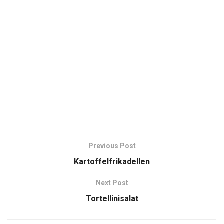
Previous Post
Kartoffelfrikadellen
Next Post
Tortellinisalat