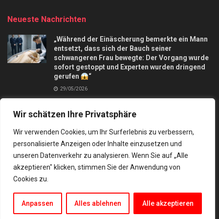
Neueste Nachrichten
„Während der Einäscherung bemerkte ein Mann
entsetzt, dass sich der Bauch seiner
schwangeren Frau bewegte: Der Vorgang wurde
sofort gestoppt und Experten wurden dringend
gerufen
“
29/05/2026
Apfelkuchen mit nur 3 Äpfel und in 10 Minuten,
Wir schätzen Ihre Privatsphäre
macht mich verrückt
28/09/2025
Wir verwenden Cookies, um Ihr Surferlebnis zu verbessern,
personalisierte Anzeigen oder Inhalte einzusetzen und
unseren Datenverkehr zu analysieren. Wenn Sie auf „Alle
akzeptieren" klicken, stimmen Sie der Anwendung von
Cookies zu.
Kontakt
Datenschutz
© 2024 Besten rezepte und tipps
Anpassen
Alles ablehnen
Alle akzeptieren