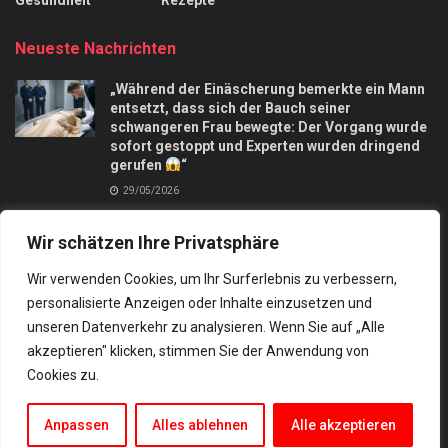
Gesundheit
Rezepte
Neueste Nachrichten
„Während der Einäscherung bemerkte ein Mann
entsetzt, dass sich der Bauch seiner
schwangeren Frau bewegte: Der Vorgang wurde
sofort gestoppt und Experten wurden dringend
gerufen
“
29/05/2026
Apfelkuchen mit nur 3 Äpfel und in 10 Minuten,
Wir schätzen Ihre Privatsphäre
macht mich verrückt
28/09/2025
Wir verwenden Cookies, um Ihr Surferlebnis zu verbessern,
personalisierte Anzeigen oder Inhalte einzusetzen und
unseren Datenverkehr zu analysieren. Wenn Sie auf „Alle
akzeptieren" klicken, stimmen Sie der Anwendung von
Cookies zu.
Kontakt
Datenschutz
© 2024 Besten rezepte und tipps
Anpassen
Alles ablehnen
Alle akzeptieren