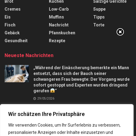
Brot
Kuchen
Salzige Gerichte
Cremes
Low-Carb
Suppe
Eis
Muffins
Tipps
Fisch
Nachricht
Torte
Gebäck
Pfannkuchen
Gesundheit
Rezepte
Neueste Nachrichten
„Während der Einäscherung bemerkte ein Mann
entsetzt, dass sich der Bauch seiner
schwangeren Frau bewegte: Der Vorgang wurde
sofort gestoppt und Experten wurden dringend
gerufen
“
29/05/2026
Apfelkuchen mit nur 3 Äpfel und in 10 Minuten,
Wir schätzen Ihre Privatsphäre
macht mich verrückt
28/09/2025
Wir verwenden Cookies, um Ihr Surferlebnis zu verbessern,
personalisierte Anzeigen oder Inhalte einzusetzen und