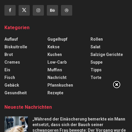
Kategorien
Auflauf
Gugelhupf
Rollen
Biskuitrolle
Kekse
Salat
Brot
Kuchen
Salzige Gerichte
Cremes
Low-Carb
Suppe
Eis
Muffins
Tipps
Fisch
Nachricht
Torte
Gebäck
Pfannkuchen
Gesundheit
Rezepte
Neueste Nachrichten
„Während der Einäscherung bemerkte ein Mann
entsetzt, dass sich der Bauch seiner
schwangeren Frau bewegte: Der Vorgang wurde