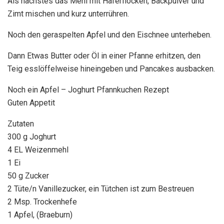
Als nachstes das Mehl mit Haferflocken, Backpulver und
Zimt mischen und kurz unterrühren.
Noch den geraspelten Apfel und den Eischnee unterheben.
Dann Etwas Butter oder Öl in einer Pfanne erhitzen, den
Teig esslöffelweise hineingeben und Pancakes ausbacken.
Noch ein Apfel – Joghurt Pfannkuchen Rezept
Guten Appetit
Zutaten
300 g Joghurt
4 EL Weizenmehl
1 Ei
50 g Zucker
2 Tüte/n Vanillezucker, ein Tütchen ist zum Bestreuen
2 Msp. Trockenhefe
1 Apfel, (Braeburn)