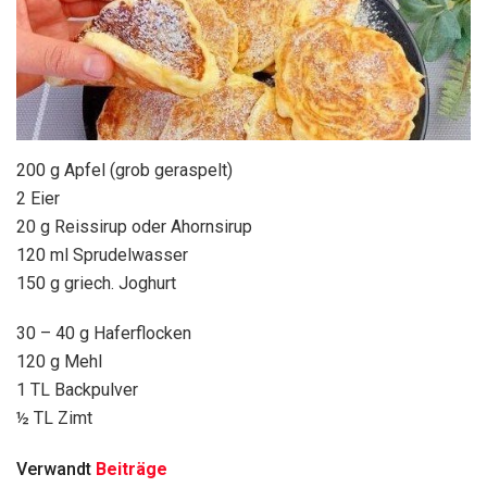
200 g Apfel (grob geraspelt)
2 Eier
20 g Reissirup oder Ahornsirup
120 ml Sprudelwasser
150 g griech. Joghurt
30 – 40 g Haferflocken
120 g Mehl
1 TL Backpulver
½ TL Zimt
Verwandt
Beiträge