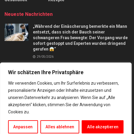
Neueste Nachrichten
„Während der Einäscherung bemerkte ein Mann
entsetzt, dass sich der Bauch seiner
schwangeren Frau bewegte: Der Vorgang wurde
sofort gestoppt und Experten wurden dringend
gerufen
“
29/05/2026
Apfelkuchen mit nur 3 Äpfel und in 10 Minuten,
Wir schätzen Ihre Privatsphäre
macht mich verrückt
28/09/2025
Wir verwenden Cookies, um Ihr Surferlebnis zu verbessern,
personalisierte Anzeigen oder Inhalte einzusetzen und
unseren Datenverkehr zu analysieren. Wenn Sie auf „Alle
akzeptieren" klicken, stimmen Sie der Anwendung von
Cookies zu.
Kontakt
Datenschutz
© 2024 Besten rezepte und tipps
Anpassen
Alles ablehnen
Alle akzeptieren