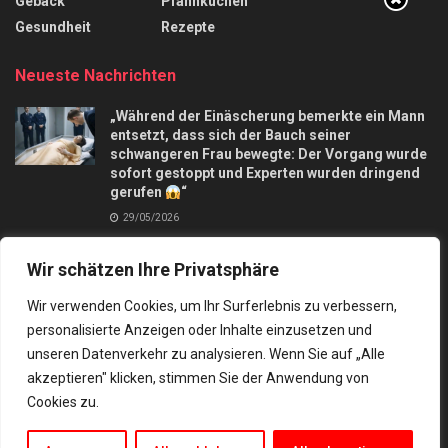
Gebäck
Pfannkuchen
Gesundheit
Rezepte
Neueste Nachrichten
„Während der Einäscherung bemerkte ein Mann
entsetzt, dass sich der Bauch seiner
schwangeren Frau bewegte: Der Vorgang wurde
sofort gestoppt und Experten wurden dringend
gerufen
“
29/05/2026
Apfelkuchen mit nur 3 Äpfel und in 10 Minuten,
Wir schätzen Ihre Privatsphäre
macht mich verrückt
28/09/2025
Wir verwenden Cookies, um Ihr Surferlebnis zu verbessern,
personalisierte Anzeigen oder Inhalte einzusetzen und
unseren Datenverkehr zu analysieren. Wenn Sie auf „Alle
akzeptieren" klicken, stimmen Sie der Anwendung von
Cookies zu.
Kontakt
Datenschutz