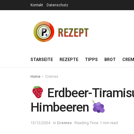
Kontakt
Datenschutz
STARSEITE
REZEPTE
TIPPS
BROT
CREM
Home
Cremes
Erdbeer-Tiramis
Himbeeren
13/12/2024
in
Cremes
Reading Time: 1 min read