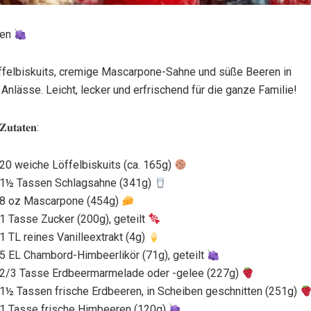
ren
ffelbiskuits, cremige Mascarpone-Sahne und süße Beeren in
Anlässe. Leicht, lecker und erfrischend für die ganze Familie!
𝐙𝐮𝐭𝐚𝐭𝐞𝐧:
20 weiche Löffelbiskuits (ca. 165g)
1½ Tassen Schlagsahne (341g)
8 oz Mascarpone (454g)
1 Tasse Zucker (200g), geteilt
1 TL reines Vanilleextrakt (4g)
5 EL Chambord-Himbeerlikör (71g), geteilt
2/3 Tasse Erdbeermarmelade oder -gelee (227g)
1½ Tassen frische Erdbeeren, in Scheiben geschnitten (251g)
1 Tasse frische Himbeeren (120g)