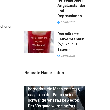
t
Nervenproblemen,
Angstzuständen
und
Depressionen
30/07/2025
ischung
Das stärkste
Fettverbrennungsgetränk
(5,5 kg in 3
Tagen)
28/06/2025
Neueste Nachrichten
„Während der Einäscherung
bemerkte ein Mann entsetzt,
dass sich der Bauch seiner
schwangeren Frau bewegte:
Der Vorgang wurde sofort