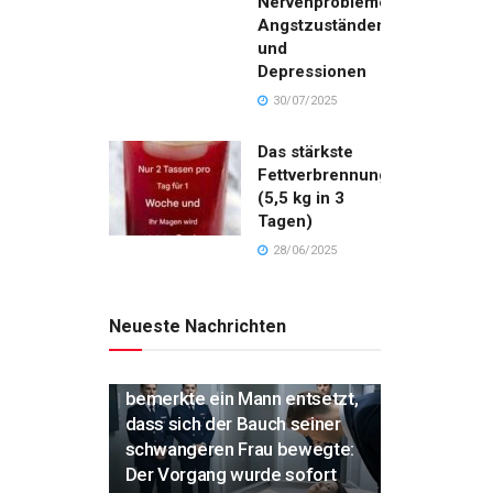
Nervenproblemen,
Angstzuständen
und
Depressionen
30/07/2025
Das stärkste
Fettverbrennungsgetränk
(5,5 kg in 3
Tagen)
28/06/2025
Neueste Nachrichten
„Während der Einäscherung
bemerkte ein Mann entsetzt,
dass sich der Bauch seiner
schwangeren Frau bewegte:
Der Vorgang wurde sofort