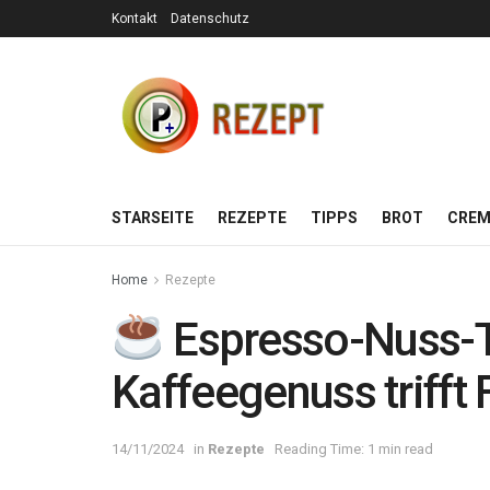
Kontakt
Datenschutz
STARSEITE
REZEPTE
TIPPS
BROT
CREM
Home
Rezepte
Espresso-Nuss-T
Kaffeegenuss trifft 
14/11/2024
in
Rezepte
Reading Time: 1 min read