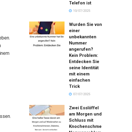
Telefon ist
10/07/2025
Wurden Sie von
einer
unbekannten
eben.
Nummer
n
angerufen?
einem
Kein Problem:
Entdecken Sie
seine Identität
mit einem
einfachen
Trick
07/07/2025
Zwei Esslöffel
am Morgen und
assen.
Schluss mit
Knochenschmerzen,