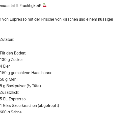
uss trifft Fruchtigkeit!
k von Espresso mit der Frische von Kirschen und einem nussige
Zutaten:
Für den Boden:
130 g Zucker
4 Eier
150 g gemahlene Haselnüsse
50 g Mehl
8 g Backpulver (½ Tüte)
Zusätzlich:
5 EL Espresso
1 Glas Sauerkirschen (abgetropft)
600 g Sahne